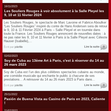
16/11/2023
Les Souliers Rouges à voir absolument à la Salle Pleyel les
9, 10 et 11 février 2024
Les Souliers Rouges, le spectacle de Marc Lavoine et Fabrice Aboulker
“Les Souliers Rouges” inspiré du conte de Hans Andersen sera de retour
le 9, 10 & 11 Février 2024 à Paris – Salle Pleyel et en tournée dans
toute la France. Les Souliers Rouges annoncent de nouvelles dates : à
ne pas rater les 9, 10 et 11 février à Paris à la Salle Pleyel avec Céleste
Hauser (Isabelle),...
Lire la suite
0
Écrit par
joliefille
02/02/2023
Soy de Cuba au 13ème Art à Paris, c'est à réserver du 14 au
26 mars 2023
Soy de Cuba est l’un des plus célèbres spectacles cubains au monde,
une comédie musicale qui enchante le public à chacune de ses
prestations… A retrouver du 14 au 26 mars 2023 à Paris dans...
Lire la suite
0
Écrit par
joliefille
25/11/2022
Pasión de Buena Vista au Casino de Paris en 2023, Caliente
!
21/07/2022