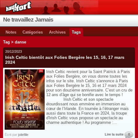
Ne travaillez Jamais
Notes
Catégories
Archives
Tags
Tag > danse
20/12/2023
Irish Celtic bientôt aux Folies Bergère les 15, 16, 17 mars
2024
Irish Celtic revient pour la Saint Patrick à Paris
aux Folies Bergère, on vous donne toutes les
infos sur le site. Irish Celtic s'annonce à Paris
aux Folies Bergère le 15, 16 et 17 mars 2024
pour son douzième anniversaire. C’est un cru de
12 ans d’âge qui se bonifie avec le temps !
Irish Celtic et son spectacle
étourdissant nous emmène en immersion au
cœur de l’Irlande. En tournée à l’étranger mais
aussi dans toute la France en 2024, la troupe
d'Irish Celtic vous propose un spectacle au
charme authentique ! Au programme :...
Lire la suite
0
Écrit par
joliefille