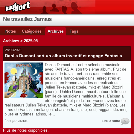
Ne travaillez Jamais
Notes
Catégories
Archives
Tags
Archives > 2025-05
28/05/2025
Dahlia Dumont sort un album inventif et engagé Fantasia
Dahlia Dumont est notre sélection musicale
avec FANTASIA, son troisième album. Fruit de
six ans de travail, cet opus rassemble ses
musiciens franco-américains, enregistrés et
produits en France avec les co-réalisateurs
Julien Tekeyan (batterie, mix) et Marc Bizzini
(piano) Dahlia Dumont réunit autour d'elle une
famille de musiciens multiculturels. L’album a
été enregistré et produit en France avec les co-
réalisateurs Julien Tekeyan (batterie, mix) et Marc Bizzini (piano). Les
titres de Fantasia mélangent chanson française, soul, reggae, klezmer,
blues et rythmes latinos, le...
Lire la suite
0
Écrit par
joliefille
Plus de notes disponibles.