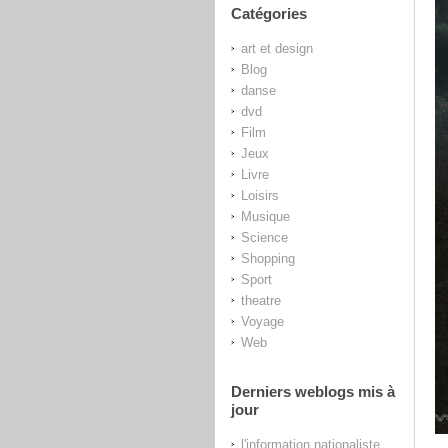
Catégories
art et design
Blog
danse
dvd
Film
Jeux
Livre
Loisirs
Musique
Science
Shopping
Sport
theatre
Voyage
Web
Derniers weblogs mis à
jour
l'information nationaliste