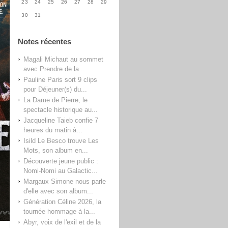
23
24
25
26
27
28
29
30
31
Notes récentes
Magali Michaut au sommet
avec Prendre de la...
Pauline Paris sort 9 clips
pour Déjeuner(s) du...
La Dame de Pierre, le
spectacle historique au...
Jacqueline Taieb confie 7
heures du matin à...
Isild Le Besco trouve Les
Mots, son album en...
Découverte jeune public :
Nomi-Nomi au Galactic...
Margaux Simone nous parle
d'elle avec son album...
Génération Céline 2026, la
tournée hommage à la...
Abyr, voix de l'exil et de la