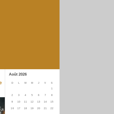
Août 2026
e
D
L
M
M
J
V
S
1
2
3
4
5
6
7
8
9
10
11
12
13
14
15
16
17
18
19
20
21
22