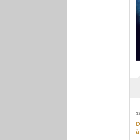
1
D
à