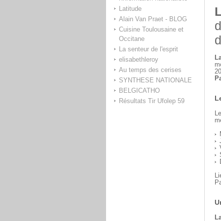
L
Latitude
Alain Van Praet - BLOG
d
Cuisine Toulousaine et
d
Occitane
La senteur de l'esprit
La
elisabethleroy
m
Au temps des cerises
20
Pa
SYNTHESE NATIONALE
BELGICATHO
L
Résultats Tir Ufolep 59
Le
me
Li
Pa
U
La