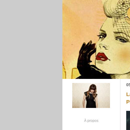
0
L
P
À propos