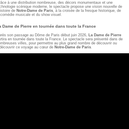
âce à une distribution nombreuse, des décors monumentaux et une
chnologie scénique moderne, le spectacle propose une vision nouvelle de
histoire de
Notre-Dame de Paris
, à la croisée de la fresque historique, de
 comédie musicale et du show visuel.
a Dame de Pierre en tournée dans toute la France
rès son passage au Dôme de Paris début juin 2026,
La Dame de Pierre
rtira en tournée dans toute la France. Le spectacle sera présenté dans de
mbreuses villes, pour permettre au plus grand nombre de découvrir ou
découvrir ce voyage au cœur de
Notre-Dame de Paris
.