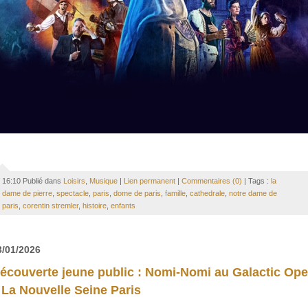
16:10 Publié dans
Loisirs
,
Musique
|
Lien permanent
|
Commentaires (0)
| Tags :
la
dame de pierre
,
spectacle
,
paris
,
dome de paris
,
famille
,
cathedrale
,
notre dame de
paris
,
corentin stremler
,
histoire
,
enfants
3/01/2026
écouverte jeune public : Nomi-Nomi au Galactic Ope
 La Nouvelle Seine Paris