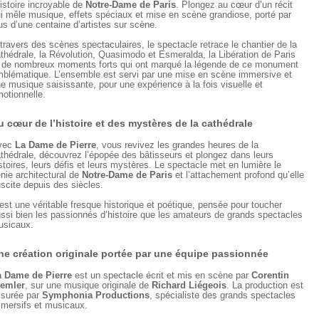
histoire incroyable de
Notre-Dame de Paris
. Plongez au cœur d’un récit
i mêle musique, effets spéciaux et mise en scène grandiose, porté par
us d’une centaine d’artistes sur scène.
travers des scènes spectaculaires, le spectacle retrace le chantier de la
thédrale, la Révolution, Quasimodo et Esmeralda, la Libération de Paris
 de nombreux moments forts qui ont marqué la légende de ce monument
blématique. L’ensemble est servi par une mise en scène immersive et
e musique saisissante, pour une expérience à la fois visuelle et
otionnelle.
u cœur de l’histoire et des mystères de la cathédrale
vec
La Dame de Pierre
, vous revivez les grandes heures de la
thédrale, découvrez l’épopée des bâtisseurs et plongez dans leurs
stoires, leurs défis et leurs mystères. Le spectacle met en lumière le
nie architectural de
Notre-Dame de Paris
et l’attachement profond qu’elle
scite depuis des siècles.
est une véritable fresque historique et poétique, pensée pour toucher
ssi bien les passionnés d’histoire que les amateurs de grands spectacles
sicaux.
ne création originale portée par une équipe passionnée
 Dame de Pierre
est un spectacle écrit et mis en scène par
Corentin
temler
, sur une musique originale de
Richard Liégeois
. La production est
surée par
Symphonia Productions
, spécialiste des grands spectacles
mersifs et musicaux.