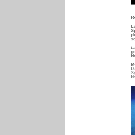
R
La
S
pl
so
La
gr
No
Mo
Da
Sp
No