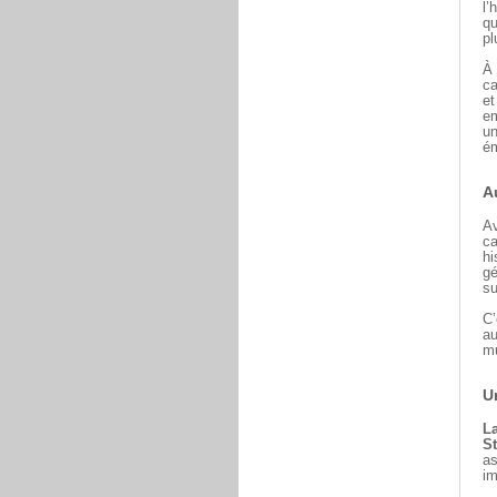
l’
qu
pl
À 
ca
et
em
un
ém
A
A
ca
hi
gé
su
C’
au
mu
U
La
S
as
im