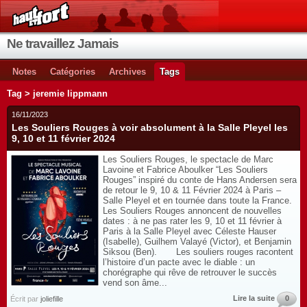
Ne travaillez Jamais
Notes
Catégories
Archives
Tags
Tag > jeremie lippmann
16/11/2023
Les Souliers Rouges à voir absolument à la Salle Pleyel les
9, 10 et 11 février 2024
Les Souliers Rouges, le spectacle de Marc
Lavoine et Fabrice Aboulker “Les Souliers
Rouges” inspiré du conte de Hans Andersen sera
de retour le 9, 10 & 11 Février 2024 à Paris –
Salle Pleyel et en tournée dans toute la France.
Les Souliers Rouges annoncent de nouvelles
dates : à ne pas rater les 9, 10 et 11 février à
Paris à la Salle Pleyel avec Céleste Hauser
(Isabelle), Guilhem Valayé (Victor), et Benjamin
Siksou (Ben). Les souliers rouges racontent
l’histoire d’un pacte avec le diable : un
chorégraphe qui rêve de retrouver le succès
vend son âme...
Lire la suite
0
Écrit par
joliefille