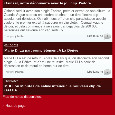
Osinaël, notre découverte avec le joli clip J'adore
Osinaël séduit avec son single J'adore, premier extrait de son album La
Grande Vague attendu en octobre prochain : un titre électro pop
absolument délicieux. Osinaël nous offre un clip paradisiaque appelé
J'adore, le premier extrait à savourer en clip d'été. Osinaël vaut le
détour, et cela commence à se savoir car déjà plus de 200 000
personnes ont savouré son clip sorti il y...
Lire la suite
1
Écrit par
joliefille
03/10/2022
Marie Di La part complètement A La Dérive
Marie Di La est de retour ! Après Je sais que, on découvre son second
single, A La Dérive, et c'est une réussite. Marie Di La parle de
dépression et de moral en berne sur ce titre...
Lire la suite
0
Écrit par
joliefille
11/02/2022
MDCI ou Minutes de calme intérieur, le nouveau clip de
GATHA
Plus de notes disponibles.
> Haut de page