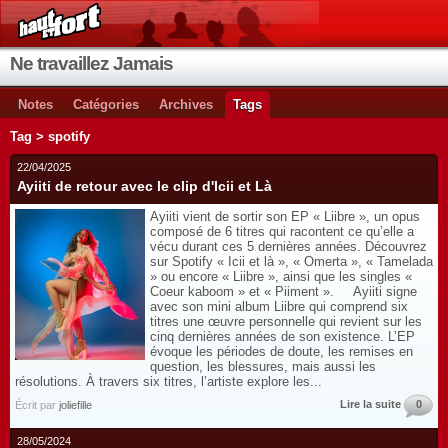
Ne travaillez Jamais
Notes
Catégories
Archives
Tags
Tag > spotify
22/04/2025
Ayiiti de retour avec le clip d'Icii et Là
Ayiiti vient de sortir son EP « Liibre », un opus
composé de 6 titres qui racontent ce qu’elle a
vécu durant ces 5 dernières années. Découvrez
sur Spotify « Icii et là », « Omerta », « Tamelada
» ou encore « Liibre », ainsi que les singles «
Coeur kaboom » et « Piiment ». Ayiiti signe
avec son mini album Liibre qui comprend six
titres une œuvre personnelle qui revient sur les
cinq dernières années de son existence. L’EP
évoque les périodes de doute, les remises en
question, les blessures, mais aussi les
résolutions. À travers six titres, l’artiste explore les...
Lire la suite
0
Écrit par
joliefille
28/05/2024