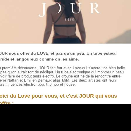
OUR nous offre du LOVE, et pas qu'un peu. Un tube estival
orride et langoureux comme on les aime.
 première découverte, JOUR fait fort avec Love qui s'avère une bien belle
pite qu'on aurait tort de négliger. Un tube électronique qui montre un beau
voir faire de producteurs électro. Le groupe est né de la rencontre entre
erre Naffah et Emilien Bernaux alias MiM. Les deux artistes ont réuni
urs influences électro, pop, trip hop et house.
oici du Love pour vous, et c'est JOUR qui vous
offre :