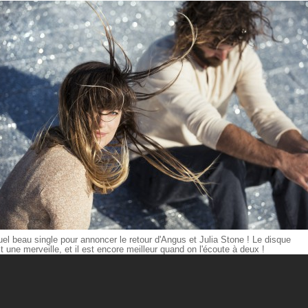
el beau single pour annoncer le retour d'Angus et Julia Stone ! Le disque
t une merveille, et il est encore meilleur quand on l'écoute à deux !