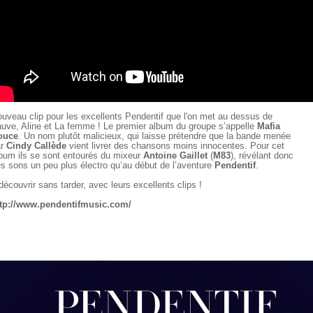
uveau clip pour les excellents Pendentif que l'on met au dessus de
uve, Aline et La femme ! Le premier album du groupe s’appelle
Mafia
ouce
. Un nom plutôt malicieux, qui laisse prétendre que la bande menée
r
Cindy Callède
vient livrer des chansons moins innocentes. Pour cet
bum ils se sont entourés du mixeur
Antoine Gaillet
(
M83
), révélant donc
s sons un peu plus électro qu’au début de l’aventure
Pendentif
.
découvrir sans tarder, avec leurs excellents clips !
tp://www.pendentifmusic.com/