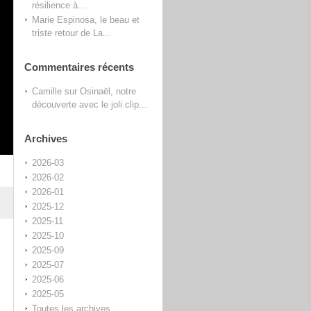
résilience à...
Marie Espinosa, le beau et
triste retour de La...
Commentaires récents
Camille
sur
Osinaël, notre
découverte avec le joli clip...
Archives
2026-03
2026-02
2026-01
2025-12
2025-11
2025-10
2025-09
2025-07
2025-06
2025-05
Toutes les archives