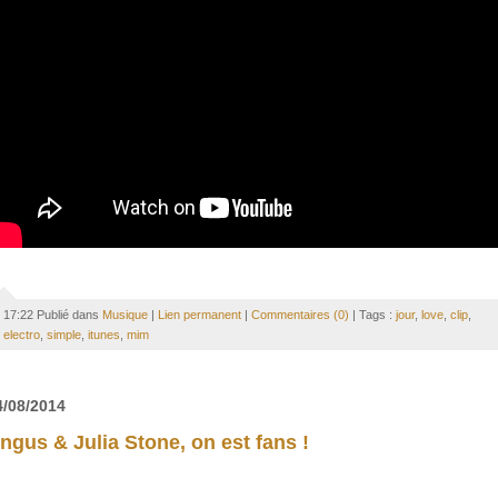
17:22 Publié dans
Musique
|
Lien permanent
|
Commentaires (0)
| Tags :
jour
,
love
,
clip
,
electro
,
simple
,
itunes
,
mim
4/08/2014
ngus & Julia Stone, on est fans !