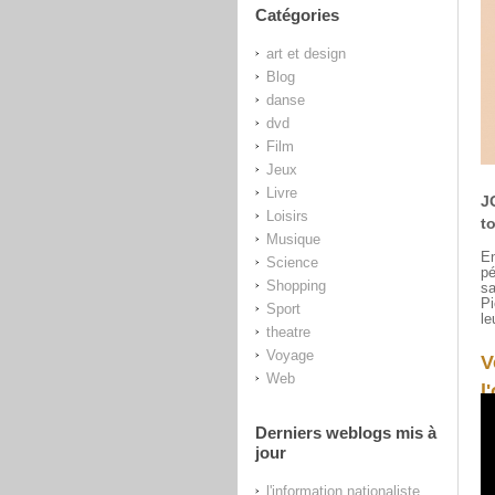
Catégories
art et design
Blog
danse
dvd
Film
Jeux
Livre
J
Loisirs
t
Musique
En
Science
pé
Shopping
sa
Pi
Sport
le
theatre
Voyage
V
Web
l'
Derniers weblogs mis à
jour
l'information nationaliste