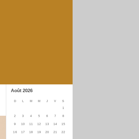
Août 2026
D
L
M
M
J
V
S
1
2
3
4
5
6
7
8
9
10
11
12
13
14
15
16
17
18
19
20
21
22