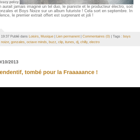
 aurait jamais imaginé un tel duo, le pianiste et le producteur électro, soit
nzales et Boys Noize sur un album futuriste ! Cela sort en septembre. In
lence, le premier extrait offert est surprenant et joli !
19:37 Publié dans
Loisirs
,
Musique
|
Lien permanent
|
Commentaires (0)
| Tags :
boys
noize
,
gonzales
,
octave minds
,
buzz
,
clip
,
itunes
,
dj
,
chilly
,
electro
9/10/2013
endentif, tombé pour la Fraaaaance !