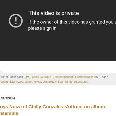
18:39 Publié dans
Film
,
Loisirs
,
Musique
|
Lien permanent
|
Commentaires (0)
| Tags :
angus
,
julia
,
stone
,
album
,
retour
,
clip
,
grizzly
,
bear
,
itunes
,
discograph
1/07/2014
oys Noize et Chilly Gonzales s'offrent un album
nsemble