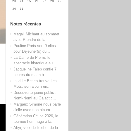
23
24
25
26
27
28
29
30
31
Notes récentes
Magali Michaut au sommet
avec Prendre de la...
Pauline Paris sort 9 clips
pour Déjeuner(s) du...
La Dame de Pierre, le
spectacle historique au...
Jacqueline Taieb confie 7
heures du matin à...
Isild Le Besco trouve Les
Mots, son album en...
Découverte jeune public :
Nomi-Nomi au Galactic...
Margaux Simone nous parle
d'elle avec son album...
Génération Céline 2026, la
tournée hommage à la...
Abyr, voix de l'exil et de la