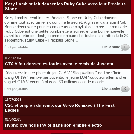
Kazy Lambist fait danser les Ruby Cube avec leur Precious
Stone
Kazy Lambist rend le titer Precious Stone de Ruby Cube dansant
comme tout avec un remix dont il a le secret. A glisser dans son iPod.
Bonne découverte pour les amateurs de playlist de soirée. Le remix de
Ruby Cube est une petite bombinette à soirée, et une bonne nouvelle
avant la sortie de Flesh, le premier album des toulousains attendu le 29
septembre. Ruby Cube - Precious Stone...
Lire la suite
0
Écrit par
joliefille
06/05/2014
GTA V fait danser les foules avec le remix de Juventa
Découvrez le titre phare du jeu GTA V "Sleepwalking" de The Chain
Gang Of 1974 remixé par Juventa, le jeune DJ/Producteur allemand en
vogue! GTA V vendu à plus de 30 millions dans le monde...
Lire la suite
0
Écrit par
joliefille
16/07/2013
C2C champion du remix sur Verve Remixed / The First
Ladies
01/04/2013
Hypnolove nous invite dans son empire electro