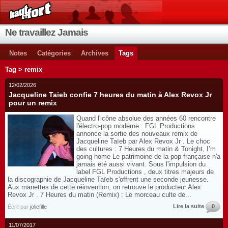
Ne travaillez Jamais
Notes
Catégories
Archives
Tags
Tag > remix
12/02/2026
Jacqueline Taieb confie 7 heures du matin à Alex Revox Jr
pour un remix
Quand l'icône absolue des années 60 rencontre
l'électro-pop moderne : FGL Productions
annonce la sortie des nouveaux remix de
Jacqueline Taïeb par Alex Revox Jr . Le choc
des cultures : 7 Heures du matin & Tonight, I’m
going home Le patrimoine de la pop française n'a
jamais été aussi vivant. Sous l'impulsion du
label FGL Productions , deux titres majeurs de
la discographie de Jacqueline Taïeb s'offrent une seconde jeunesse.
Aux manettes de cette réinvention, on retrouve le producteur Alex
Revox Jr . 7 Heures du matin (Remix) : Le morceau culte de...
Lire la suite
0
Écrit par
joliefille
11/07/2017