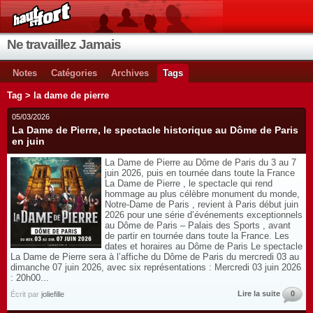
Ne travaillez Jamais
Notes
Catégories
Archives
Tags
Tag > la dame de pierre
05/03/2026
La Dame de Pierre, le spectacle historique au Dôme de Paris
en juin
La Dame de Pierre au Dôme de Paris du 3 au 7
juin 2026, puis en tournée dans toute la France
La Dame de Pierre , le spectacle qui rend
hommage au plus célèbre monument du monde,
Notre-Dame de Paris , revient à Paris début juin
2026 pour une série d’événements exceptionnels
au Dôme de Paris – Palais des Sports , avant
de partir en tournée dans toute la France. Les
dates et horaires au Dôme de Paris Le spectacle
La Dame de Pierre sera à l’affiche du Dôme de Paris du mercredi 03 au
dimanche 07 juin 2026, avec six représentations : Mercredi 03 juin 2026
: 20h00...
Lire la suite
0
Écrit par
joliefille