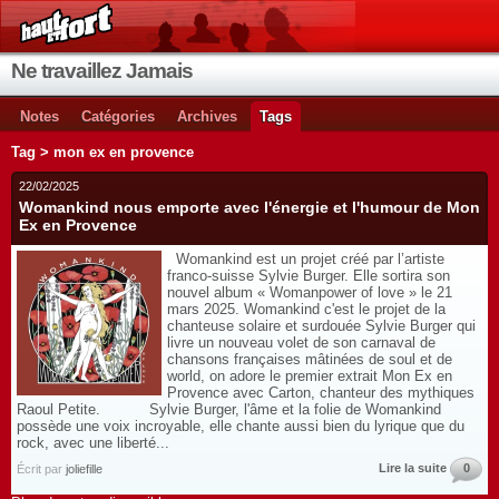
Ne travaillez Jamais
Notes
Catégories
Archives
Tags
Tag > mon ex en provence
22/02/2025
Womankind nous emporte avec l'énergie et l'humour de Mon
Ex en Provence
Womankind est un projet créé par l’artiste
franco-suisse Sylvie Burger. Elle sortira son
nouvel album « Womanpower of love » le 21
mars 2025. Womankind c'est le projet de la
chanteuse solaire et surdouée Sylvie Burger qui
livre un nouveau volet de son carnaval de
chansons françaises mâtinées de soul et de
world, on adore le premier extrait Mon Ex en
Provence avec Carton, chanteur des mythiques
Raoul Petite. Sylvie Burger, l'âme et la folie de Womankind
possède une voix incroyable, elle chante aussi bien du lyrique que du
rock, avec une liberté...
Lire la suite
0
Écrit par
joliefille