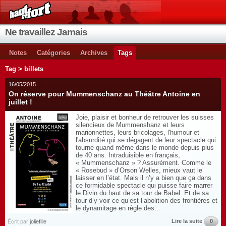
Ne travaillez Jamais
Notes
Catégories
Archives
Tags
Tag > billets
16/05/2015
On réserve pour Mummenschanz au Théâtre Antoine en
juillet !
Joie, plaisir et bonheur de retrouver les suisses
silencieux de Mummenshanz et leurs
marionnettes, leurs bricolages, l'humour et
l'absurdité qui se dégagent de leur spectacle qui
tourne quand même dans le monde depuis plus
de 40 ans. Intraduisible en français,
« Mummenschanz » ? Assurément. Comme le
« Rosebud » d’Orson Welles, mieux vaut le
laisser en l’état. Mais il n’y a bien que ça dans
ce formidable spectacle qui puisse faire marrer
le Divin du haut de sa tour de Babel. Et de sa
tour d’y voir ce qu’est l’abolition des frontières et
le dynamitage en règle des...
Lire la suite
0
Écrit par
joliefille