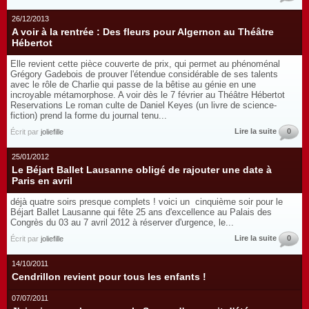
26/12/2013
A voir à la rentrée : Des fleurs pour Algernon au Théâtre
Hébertot
Elle revient cette pièce couverte de prix, qui permet au phénoménal
Grégory Gadebois de prouver l'étendue considérable de ses talents
avec le rôle de Charlie qui passe de la bêtise au génie en une
incroyable métamorphose. A voir dès le 7 février au Théâtre Hébertot
Reservations Le roman culte de Daniel Keyes (un livre de science-
fiction) prend la forme du journal tenu...
Lire la suite
0
Écrit par
joliefille
25/01/2012
Le Béjart Ballet Lausanne obligé de rajouter une date à
Paris en avril
déjà quatre soirs presque complets ! voici un cinquième soir pour le
Béjart Ballet Lausanne qui fête 25 ans d'excellence au Palais des
Congrès du 03 au 7 avril 2012 à réserver d'urgence, le...
Lire la suite
0
Écrit par
joliefille
14/10/2011
Cendrillon revient pour tous les enfants !
07/07/2011