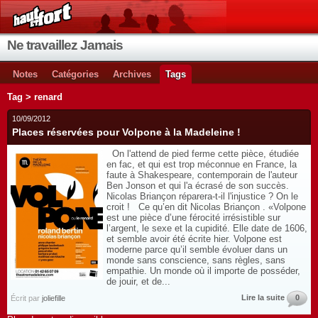
Ne travaillez Jamais
Notes
Catégories
Archives
Tags
Tag > renard
10/09/2012
Places réservées pour Volpone à la Madeleine !
On l'attend de pied ferme cette pièce, étudiée
en fac, et qui est trop méconnue en France, la
faute à Shakespeare, contemporain de l'auteur
Ben Jonson et qui l'a écrasé de son succès.
Nicolas Briançon réparera-t-il l'injustice ? On le
croit ! Ce qu’en dit Nicolas Briançon . «Volpone
est une pièce d’une férocité irrésistible sur
l’argent, le sexe et la cupidité. Elle date de 1606,
et semble avoir été écrite hier. Volpone est
moderne parce qu’il semble évoluer dans un
monde sans conscience, sans règles, sans
empathie. Un monde où il importe de posséder,
de jouir, et de...
Lire la suite
0
Écrit par
joliefille