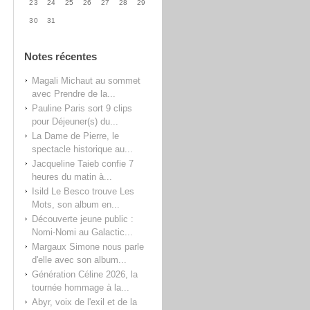
23
24
25
26
27
28
29
30
31
Notes récentes
Magali Michaut au sommet
avec Prendre de la...
Pauline Paris sort 9 clips
pour Déjeuner(s) du...
La Dame de Pierre, le
spectacle historique au...
Jacqueline Taieb confie 7
heures du matin à...
Isild Le Besco trouve Les
Mots, son album en...
Découverte jeune public :
Nomi-Nomi au Galactic...
Margaux Simone nous parle
d'elle avec son album...
Génération Céline 2026, la
tournée hommage à la...
Abyr, voix de l'exil et de la