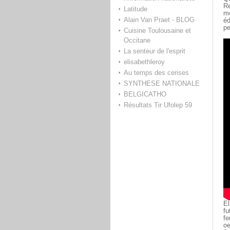
Re
Latitude
mo
Alain Van Praet - BLOG
éd
pe
Cuisine Toulousaine et
Occitane
La senteur de l'esprit
elisabethleroy
Au temps des cerises
SYNTHESE NATIONALE
BELGICATHO
Résultats Tir Ufolep 59
Él
fu
fe
oe