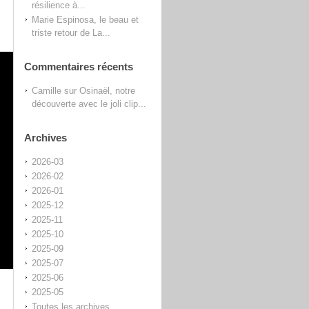
résilience à...
Marie Espinosa, le beau et
triste retour de La...
Commentaires récents
Camille
sur
Osinaël, notre
découverte avec le joli clip...
Archives
2026-03
2026-02
2026-01
2025-12
2025-11
2025-10
2025-09
2025-07
2025-06
2025-05
Toutes les archives