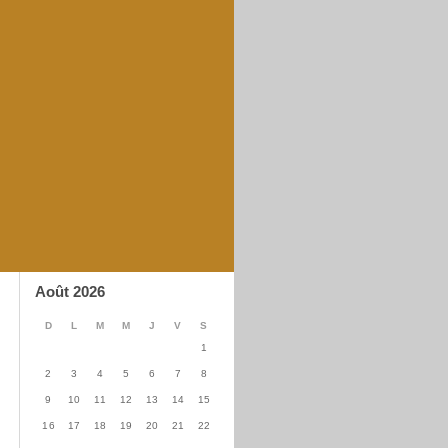
Août 2026
D
L
M
M
J
V
S
1
2
3
4
5
6
7
8
9
10
11
12
13
14
15
16
17
18
19
20
21
22