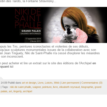
rdin des Tarots, la Fontaine Stravinsky...
puis les Tirs, peintures iconoclastes et violentes de ses débuts,
squ'aux sculptures monumentales issues de la collaboration avec son
ri Jean Tinguely, Niki de Saint-Phalle n'a cessé d'explorer les méandres
 son inconscient.
 peut acheter et lire un extrait sur le site des éditions de l'Archipel
en
iquant ici
14:09 Publié dans
art et design
,
Livre
,
Loisirs
,
Web
|
Lien permanent
|
Commentaires (0)
| Tags :
niki de saint phalle
,
saigner
,
peinture
,
livre
,
elisabeth reynaud
,
biographie
,
grand
palais
,
art
,
tingerly
,
archipel