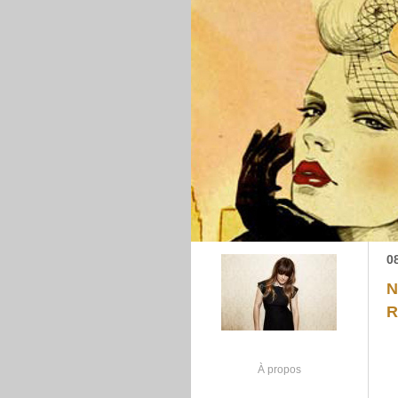
0
N
R
À propos