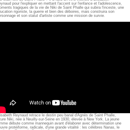
ynaud pour l'expliquer en mettant l'accent sur l'enfance et l'adolescence,
ments tragiques de la vie de Niki de Saint Phalle qui subira l'inceste, une
ucation rigoriste, la guerre et bien des déboires, mais construira son
rsonnage et son statut d'artiste comme une mission de survie.
isabeth Reynaud retrace le destin peu banal d'Agnès de Saint Phalle,
ture Niki, née à Neuilly-sur-Seine en 1930, élevée à New York. La jeune
mme débute comme mannequin avant d'élaborer avec détermination une
uvre protéiforme, radicale, d'une grande vitalité : les célèbres Nanas, le