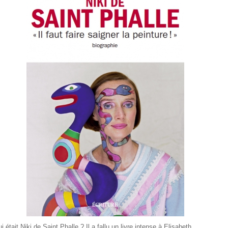
i était Niki de Saint Phalle ? Il a fallu un livre intense à Elisabeth