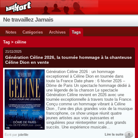
Ne travaillez Jamais
Notes
Catégories
Archives
Tags
Tag > céline
21/11/2025
Génération Céline 2026, la tournée hommage à la chanteuse
Céline Dion en vente
Génération Céline 2026 : un hommage
exceptionnel à Céline Dion en tournée dans
toute la France Date phare : 6 février 2026 –
Dôme de Paris Un spectacle hommage dédié à
une légende de la chanson Le spectacle
Génération Céline revient en 2026 avec une
tournée exceptionnelle à travers toute la France.
Conçu comme un hommage vibrant à Céline
Dion , l’une des plus grandes voix de la musique
francophone, ce show unique réunit quatre
jeunes artistes aux voix puissantes et
singulières pour réinterpréter ses plus grands
succès. Une expérience musicale...
Lire la suite
0
Écrit par
joliefille